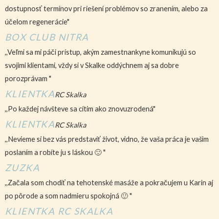
dostupnosť termínov pri riešení problémov so zranením, alebo za
účelom regenerácie"
BOX CLUB NITRA
,,Veľmi sa mi páči prístup, akým zamestnankyne komunikujú so
svojimi klientami, vždy si v Skalke oddýchnem aj sa dobre
porozprávam "
KLIENTKA
RC Skalka
,,Po každej návšteve sa cítim ako znovuzrodená"
KLIENTKA
RC Skalka
,,Nevieme si bez vás predstaviť život, vidno, že vaša práca je vašim
poslaním a robíte ju s láskou 🙂 "
ZUZKA
,,Začala som chodiť na tehotenské masáže a pokračujem u Karin aj
po pôrode a som nadmieru spokojná 🙂 "
KLIENTKA RC SKALKA