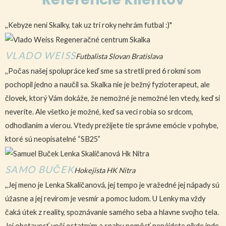
,,Kebyze neni Skalky, tak uz tri roky nehrám futbal :)"
VLADO WEISS
Futbalista Slovan Bratislava
,,Počas našej spolupráce keď sme sa stretli pred 6 rokmi som
pochopil jedno a naučil sa. Skalka nie je bežný fyzioterapeut, ale
človek, ktorý Vám dokáže, že nemožné je nemožné len vtedy, keď si
neveríte. Ale všetko je možné, keď sa veci robia so srdcom,
odhodlaním a vierou. Vtedy prežijete tie správne emócie v pohybe,
ktoré sú neopísatelné “SB25”
SAMO BUČEK
Hokejista HK Nitra
,,Jej meno je Lenka Skaličanová, jej tempo je vražedné jej nápady sú
úžasne a jej revírom je vesmír a pomoc ludom. U Lenky ma vždy
čaká útek z reality, spoznávanie samého seba a hlavne svojho tela.
Jej obetavosť voči ostatným a snahu pomôcť nenájdete nikde inde.