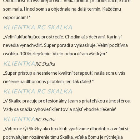
Odbornosť na vysokej úrovni. Veľká pomoc pri bolestiach, ktoré
som mala. Hneď som sa objednala na další termín. Každému
odporúčam! "
KLIENTKA RC SKALKA
,,Veľmi ukľudňujúce prostredie. Chodím aj s dcérami. Karin si
nevedia vynachváliť. Super poradí a vymasíruje. Veľmi pozitívna
osôbka. 100% zlepšenie. Vrelo odporúčam všetkým "
KLIENTKA
RC Skalka
,,Super prístup a nesmierne kvalitní terapeuti, našla som u vás
riešenie na dlhoročný problém, len tak ďalej! "
KLIENTKA RC SKALKA
,,V Skalke pracuje profesionálny team s priateľskou atmosférou.
Vždy sa snažia vyhovieť klientovi a nájsť vhodné riešenie"
KLIENTKA
RC Skalka
,,Výborne 🙂 Služby ako box klub využívame dlhodobo a veľmi si
pochvaľujem rozšírenie tímu Skalka, vďaka čomu je rýchlejšia