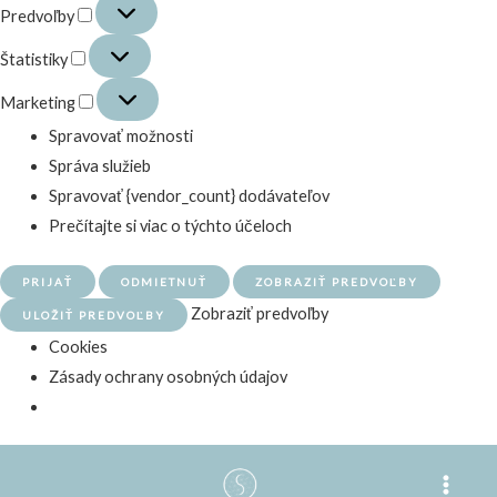
Predvoľby
Predvoľby
Štatistiky
Štatistiky
Marketing
Marketing
Spravovať možnosti
Správa služieb
Spravovať {vendor_count} dodávateľov
Prečítajte si viac o týchto účeloch
PRIJAŤ
ODMIETNUŤ
ZOBRAZIŤ PREDVOĽBY
Zobraziť predvoľby
ULOŽIŤ PREDVOĽBY
Cookies
Zásady ochrany osobných údajov
Preskočiť
na