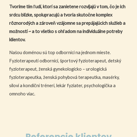
Tvoríme tím ľudí, ktorí sa zanietene rozvíjajú v tom, čo je ich
srdcu blízke, spolupracujú a tvoria skutočne komplex
rôznorodých a zároveň vzájomne sa prepájajúcich služieb a
možností ~ a to všetko s ohľadom na individuálne potreby
klientov.
Našou doménou sú top odborníci na jednom mieste.
Fyzioterapeuti odborníci, športový fyzioterapeut, detský
fyzioterapeut, ženská gynekologicko – urologická
fyzioterapeutka, ženská pohybová terapeutka, masérky,
siloví a kondiční tréneri, lekár fyziater, psychologička a
omnoho viac.
Referencie klientov