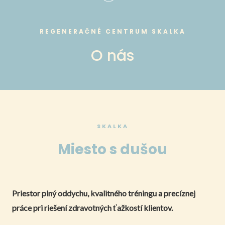
MAI
obsah
MEN
REGENERAČNÉ CENTRUM SKALKA
O nás
SKALKA
Miesto s dušou
Priestor plný oddychu, kvalitného tréningu a precíznej
práce pri riešení zdravotných ťažkostí klientov.