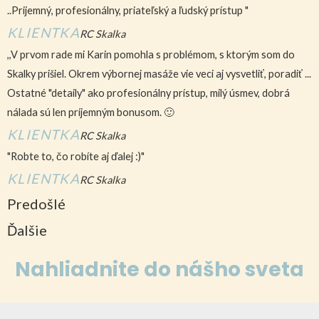
..Prijemný, profesionálny, priateľský a ľudský prístup "
KLIENTKA
RC Skalka
,,V prvom rade mi Karin pomohla s problémom, s ktorým som do
Skalky prišiel. Okrem výbornej masáže vie veci aj vysvetliť, poradiť ...
Ostatné "detaily" ako profesionálny prístup, milý úsmev, dobrá
nálada sú len príjemným bonusom. 🙂
KLIENTKA
RC Skalka
"Robte to, čo robíte aj ďalej :)"
KLIENTKA
RC Skalka
Predošlé
Ďalšie
Nahliadnite do nášho sveta