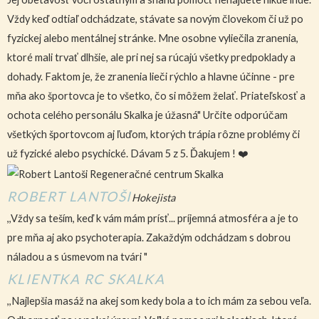
Vždy keď odtiaľ odchádzate, stávate sa novým človekom či už po
fyzickej alebo mentálnej stránke. Mne osobne vyliečila zranenia,
ktoré mali trvať dlhšie, ale pri nej sa rúcajú všetky predpoklady a
dohady. Faktom je, že zranenia lieči rýchlo a hlavne účinne - pre
mňa ako športovca je to všetko, čo si môžem želať. Priateľskosť a
ochota celého personálu Skalka je úžasná" Určite odporúčam
všetkých športovcom aj ľuďom, ktorých trápia rôzne problémy či
už fyzické alebo psychické. Dávam 5 z 5. Ďakujem ! ❤️
ROBERT LANTOŠI
Hokejista
,,Vždy sa teším, keď k vám mám prísť... príjemná atmosféra a je to
pre mňa aj ako psychoterapia. Zakaždým odchádzam s dobrou
náladou a s úsmevom na tvári "
KLIENTKA RC SKALKA
,,Najlepšia masáž na akej som kedy bola a to ich mám za sebou veľa.