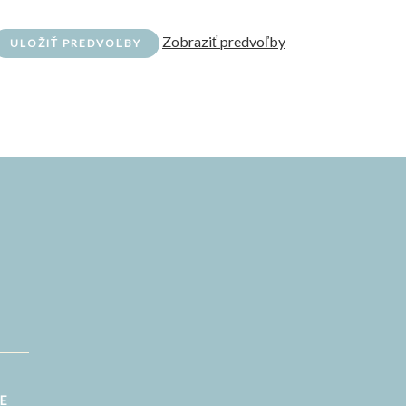
Zobraziť predvoľby
ULOŽIŤ PREDVOĽBY
ŽE