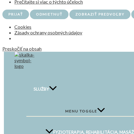
Prečítajte si viac o týchto účeloch
PRIJAŤ
ODMIETNUŤ
ZOBRAZIŤ PREDVOĽBY
Cookies
Zásady ochrany osobných údajov
Preskočiť na obsah
SLUŽBY
MENU TOGGLE
FYZIOTERAPIA, REHABILITÁCIA, MASÁ